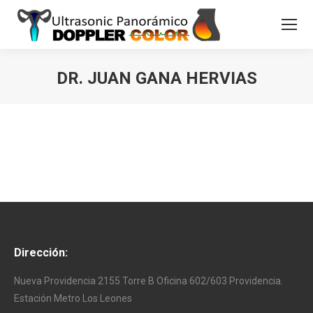
DR. JUAN GANA HERVIAS
Estás aquí:
Dirección:
Nueva Providencia 2155 Torre B Oficina 602/603 Providencia.
Estación Metro Los Leones