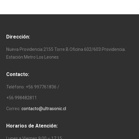
Dirección:
Nueva Providencia 2155 Torre B Oficina 602/603 Providencia.
Estación Metro Los Leones
Contacto:
Teléfono: +56 997761836 /
+56 998482811
Correo:
contacto@ultrasonic.cl
Horarios de Atención:
Lunes a Viernes 9:00 – 17:15