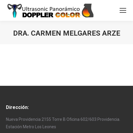
DRA. CARMEN MELGARES ARZE
Estás aquí:
Dirección:
Nueva Providencia 2155 Torre B Oficina 602/603 Providencia.
Estación Metro Los Leones