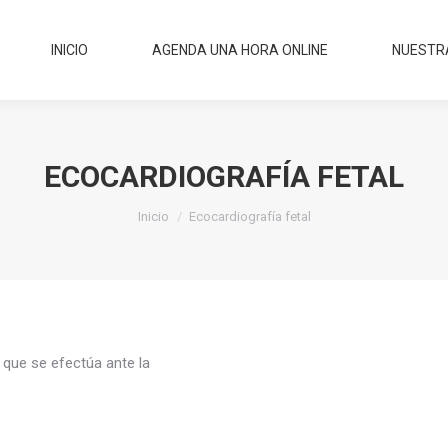
INICIO
AGENDA UNA HORA ONLINE
NUESTR
INICIO
AGENDA UNA HORA ONLINE
NUESTRA
ECOCARDIOGRAFÍA FETAL
Estás aquí:
Inicio
Ecocardiografía fetal
 que se efectúa ante la