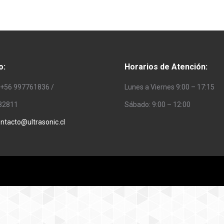
o:
Horarios de Atención:
 +56 997761836 /
Lunes a Viernes 9:00 – 17:15
82811
Sábado: 9:00 – 12:00
ntacto@ultrasonic.cl