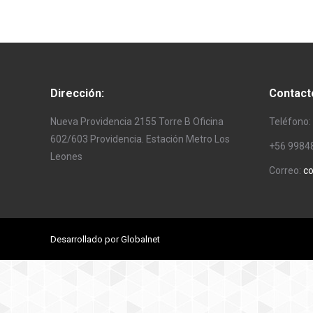
Dirección:
Contact
Nueva Providencia 2155 Torre B Oficina
Teléfono:
602/603 Providencia. Estación Metro Los
+56 9984
Leones
Correo:
co
Desarrollado por Globalnet